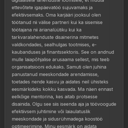
digitaalsete lahenduste loomisele, et muuta 
ettevõtete igapäevatöö sujuvamaks ja 
efektiivsemaks. Oma karjääri jooksul olen 
töötanud nii välise partneri kui ka sisemise 
töötajana nii ärianalüütiku kui ka 
tarkvaralahenduste disainerina mitmetes 
valdkondades, sealhulgas tootmises, e-
kaubanduses ja finantssektoris. See on andnud 
mulle laiapõhjalise arusaama sellest, mis teeb 
organisatsiooni edukaks. Samuti olen juhina 
panustanud meeskondade arendamisse, 
toetades nende kasvu ja aidates neil ühisteks 
eesmärkideks kokku kasvada. Ma näen ennast 
eelkõige mentorina, kes aitab protsesse 
disainida. Olgu see siis iseenda aja ja töövoogude 
efektiivsem juhtimine või laiaulatuslik 
meeskondade ja sidusrühmadega koostöö 
optimeerimine. Minu eesmärk on aidata 