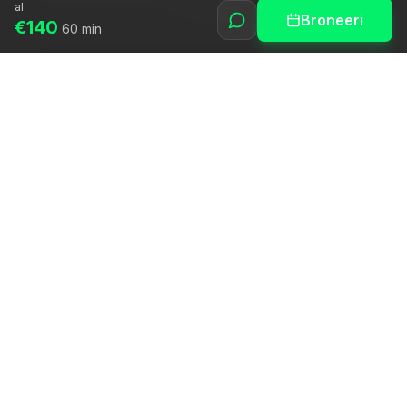
al.
Kohanda
Broneeri
€140
60 min
Äratame inimese potentsiaali autentse juhendamise kaudu.
Platvorm
Leia spetsialist