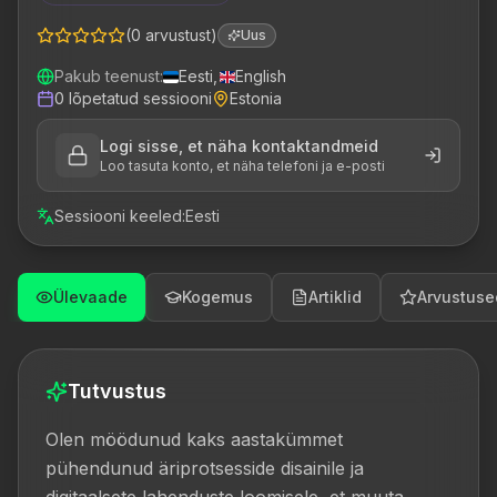
(
0
arvustust
)
Uus
Pakub teenust
:
Eesti
,
English
0
lõpetatud sessiooni
Estonia
Logi sisse, et näha kontaktandmeid
Loo tasuta konto, et näha telefoni ja e-posti
Sessiooni keeled
:
Eesti
Ülevaade
Kogemus
Artiklid
Arvustuse
Tutvustus
Olen möödunud kaks aastakümmet 
pühendunud äriprotsesside disainile ja 