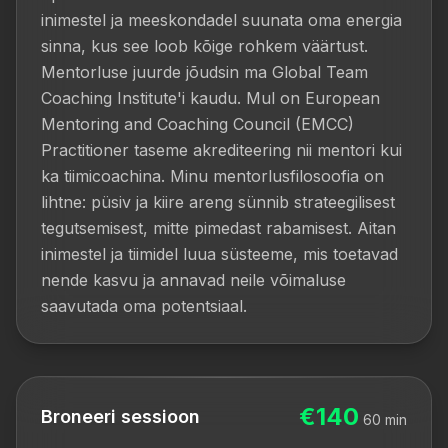
inimestel ja meeskondadel suunata oma energia 
sinna, kus see loob kõige rohkem väärtust. 
Mentorluse juurde jõudsin ma Global Team 
Coaching Institute'i kaudu. Mul on European 
Mentoring and Coaching Council (EMCC) 
Practitioner taseme akrediteering nii mentori kui 
ka tiimicoachina. Minu mentorlusfilosoofia on 
lihtne: püsiv ja kiire areng sünnib strateegilisest 
tegutsemisest, mitte pimedast rabamisest. Aitan 
inimestel ja tiimidel luua süsteeme, mis toetavad 
nende kasvu ja annavad neile võimaluse 
saavutada oma potentsiaal.
€140
Broneeri sessioon
60
min