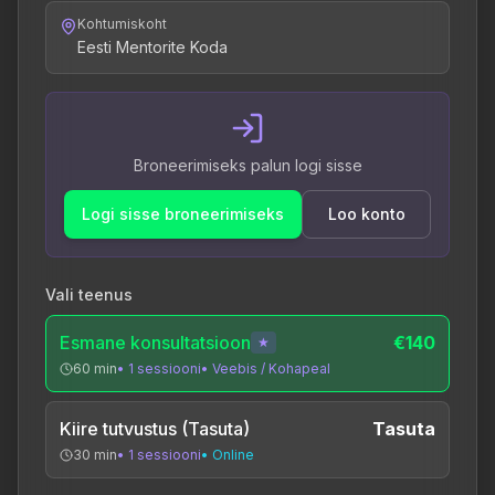
Kohtumiskoht
Eesti Mentorite Koda
Broneerimiseks palun logi sisse
Logi sisse broneerimiseks
Loo konto
Vali teenus
Esmane konsultatsioon
€140
★
60
min
•
1
sessiooni
•
Veebis / Kohapeal
Kiire tutvustus (Tasuta)
Tasuta
30
min
•
1
sessiooni
•
Online