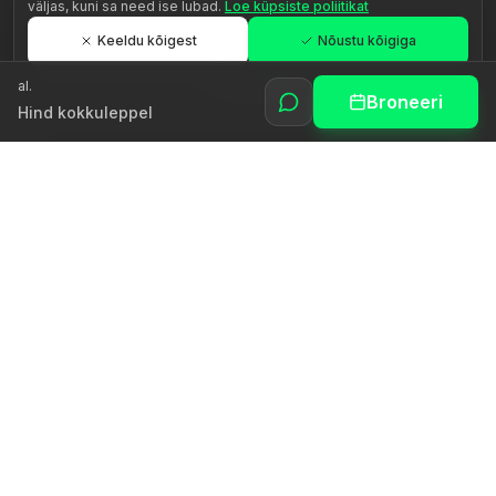
väljas, kuni sa need ise lubad.
Loe küpsiste poliitikat
Keeldu kõigest
Nõustu kõigiga
al.
Kohanda
Broneeri
Hind kokkuleppel
Äratame inimese potentsiaali autentse juhendamise kaudu.