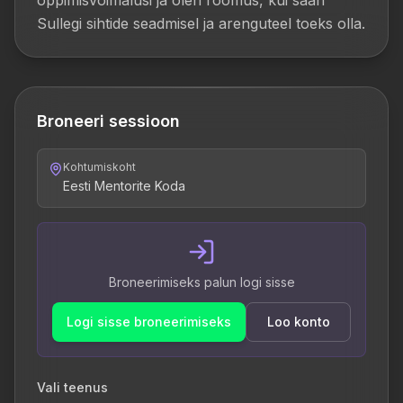
õppimisvõimalusi ja olen rõõmus, kui saan 
Sullegi sihtide seadmisel ja arenguteel toeks olla.
Broneeri sessioon
Kohtumiskoht
Eesti Mentorite Koda
Broneerimiseks palun logi sisse
Logi sisse broneerimiseks
Loo konto
Vali teenus