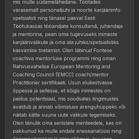
mis mulle südamelähedane. Töötades 
varasemalt personalijuhi ja noorte karjääriinfo 
spetsialisti ning tänasel päeval Eesti 
Töötukassas tööandjate konsultandi, juhendaja 
ja mentorina, pean oma tugevuseks inimeste 
karjäärivalikute ja oma ala juhiks/spetsialistiks 
kasvamise toetamist. Olen läbinud Fontese 
coachiva mentorluse programmi ning oman 
Rahvusvahelise European Mentoring and 
Coaching Council (EMCC) coach/mentor 
Practitioner sertifikaati. Usun elukestvasse 
õppesse ja sellesse, et kõigis inimestes on 
peidus potentsiaal, mis soodsates tingimustes 
avaldub ja annab võimaluse arenguhüppeks või 
näitab kätte suuna uute valikute tegemiseks. 
Olen tänulik oma senistele menteedele, kes on 
pakkunud ka mulle endale eneseanalüüsi ning 