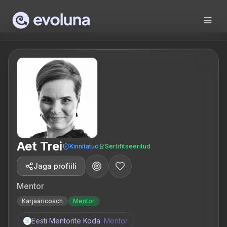
Skip to content
Aet Trei
Kinnitatud
Sertifitseeritud
Jaga profiili
Mentor
Karjääricoach
Mentor
Eesti Mentorite Koda
·
Mentor