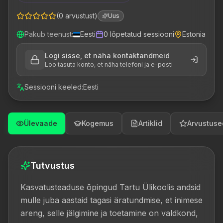
(
0
arvustust
)
Uus
Pakub teenust
:
Eesti
0
lõpetatud sessiooni
Estonia
Logi sisse, et näha kontaktandmeid
Loo tasuta konto, et näha telefoni ja e-posti
Sessiooni keeled
:
Eesti
Ülevaade
Kogemus
Artiklid
Arvustuse
Tutvustus
Kasvatusteaduse õpingud Tartu Ülikoolis andsid 
mulle juba aastaid tagasi äratundmise, et inimese  
areng, selle jälgimine ja toetamine on valdkond, 