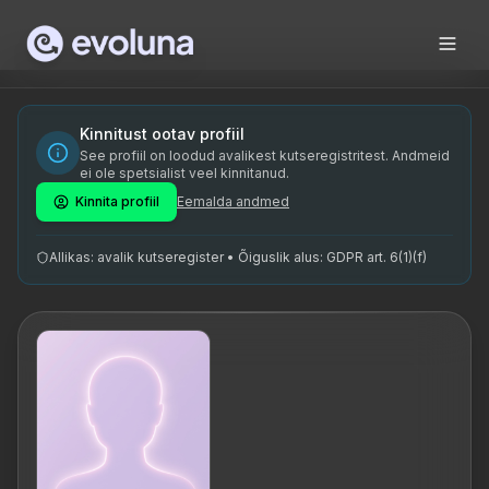
Skip to content
Vaike Luhaste on volitatud Transtsendentaalse Meditatsiooni
Vaike Luhaste is a certified Transcendental Meditation (TM
Vaike Luhaste on spetsialiseerunud Transtsendentaalsele Me
Kinnitust ootav profiil
See profiil on loodud avalikest kutseregistritest. Andmeid
meditatsiooniõpetaja, transtsendentaalne meditatsioon, stre
ei ole spetsialist veel kinnitanud.
Kinnita profiil
Eemalda andmed
Allikas: avalik kutseregister • Õiguslik alus: GDPR art. 6(1)(f)