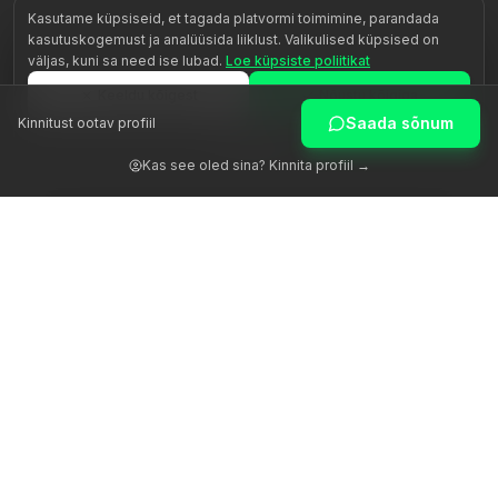
Kasutame küpsiseid, et tagada platvormi toimimine, parandada
kasutuskogemust ja analüüsida liiklust. Valikulised küpsised on
väljas, kuni sa need ise lubad.
Loe küpsiste poliitikat
Keeldu kõigest
Nõustu kõigiga
Saada sõnum
Kinnitust ootav profiil
Kohanda
Kas see oled sina? Kinnita profiil →
Äratame inimese potentsiaali autentse juhendamise kaudu.