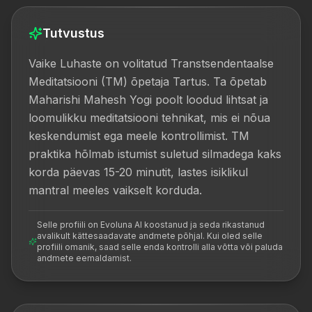
Tutvustus
Vaike Luhaste on volitatud Transtsendentaalse 
Meditatsiooni (TM) õpetaja Tartus. Ta õpetab 
Maharishi Mahesh Yogi poolt loodud lihtsat ja 
loomulikku meditatsiooni tehnikat, mis ei nõua 
keskendumist ega meele kontrollimist. TM 
praktika hõlmab istumist suletud silmadega kaks 
korda päevas 15-20 minutit, lastes isiklikul 
mantral meeles vaikselt korduda.
Selle profiili on Evoluna AI koostanud ja seda rikastanud
avalikult kättesaadavate andmete põhjal. Kui oled selle
profiili omanik, saad selle enda kontrolli alla võtta või paluda
andmete eemaldamist.