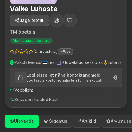
Vaike Luhaste
Jaga profiili
TM õpetaja
Meditatsiooniõpetaja
(
0
arvustust
)
Uus
Pakub teenust
:
Eesti
0
lõpetatud sessiooni
Estonia
Logi sisse, et näha kontaktandmeid
Loo tasuta konto, et näha telefoni ja e-posti
Veebileht
Sessiooni keeled
:
Eesti
Ülevaade
Kogemus
Artiklid
Arvustuse