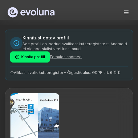
Skip to content
Radi Ni, PhD, on kogenud akupunktuuriterapeut, kes pakub te
Radi Ni, PhD, is a seasoned acupuncturist who provides holi
Radi Ni on spetsialiseerunud akupunktuurile, toitumisnõusta
Kinnitust ootav profiil
See profiil on loodud avalikest kutseregistritest. Andmeid
akupunktuur, toitumisnõustamine, joogateraapia, hiina medits
ei ole spetsialist veel kinnitanud.
Kinnita profiil
Eemalda andmed
Allikas: avalik kutseregister • Õiguslik alus: GDPR art. 6(1)(f)