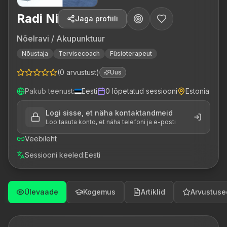
Radi Ni
Jaga profiili
Nõelravi / Akupunktuur
Nõustaja
Tervisecoach
Füsioterapeut
(
0
arvustust
)
Uus
Pakub teenust
:
Eesti
0
lõpetatud sessiooni
Estonia
Logi sisse, et näha kontaktandmeid
Loo tasuta konto, et näha telefoni ja e-posti
Veebileht
Sessiooni keeled
:
Eesti
Ülevaade
Kogemus
Artiklid
Arvustuse