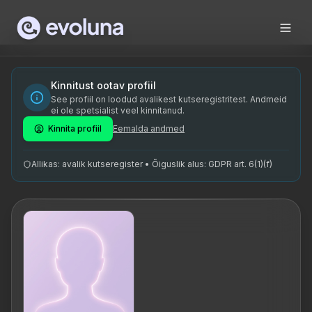
Skip to content
Kaidi Karilaid on Access Consciousness sertifitseeritud fa
Kaidi Karilaid is a certified facilitator of Access Consci
Kaidi Karilaid on spetsialiseerunud Access Consciousness 
Kinnitust ootav profiil
See profiil on loodud avalikest kutseregistritest. Andmeid
energiaravitseja, Access Consciousness, Access Bars, teadv
ei ole spetsialist veel kinnitanud.
Kinnita profiil
Eemalda andmed
Allikas: avalik kutseregister • Õiguslik alus: GDPR art. 6(1)(f)