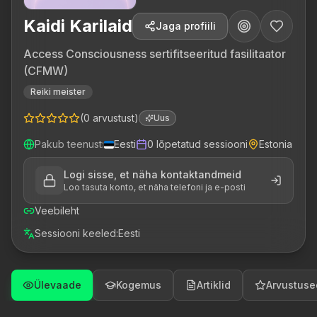
Kaidi Karilaid
Jaga profiili
Access Consciousness sertifitseeritud fasilitaator
(CFMW)
Reiki meister
(
0
arvustust
)
Uus
Pakub teenust
:
Eesti
0
lõpetatud sessiooni
Estonia
Logi sisse, et näha kontaktandmeid
Loo tasuta konto, et näha telefoni ja e-posti
Veebileht
Sessiooni keeled
:
Eesti
Ülevaade
Kogemus
Artiklid
Arvustuse