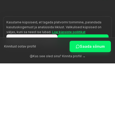
Kasutame küpsiseid, et tagada platvormi toimimine, parandada
kasutuskogemust ja analüüsida liiklust. Valikulised küpsised on
väljas, kuni sa need ise lubad.
Loe küpsiste poliitikat
Keeldu kõigest
Nõustu kõigiga
Saada sõnum
Kinnitust ootav profiil
Kohanda
Kas see oled sina? Kinnita profiil →