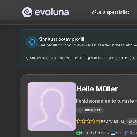
Skip to content
Leia spetsialist
Helle Müller on funktsionaalne toitumisterapeut ja psühhiaa
Helle Müller is a functional nutrition therapist and psychi
Helle Müller on spetsialiseerunud funktsionaalsele toitumis
Kinnitust ootav profiil
funktsionaalne toitumisterapeut, psühhiaater, metaboolne ana
See profiil on loodud avalikest kutseregistritest. Andme
Allikas: avalik kutseregister • Õiguslik alus: GDPR art. 6(1)(f)
Helle Müller
Funktsionaalne toitumister
Psühhiaater
(
0
arvustust
)
U
Pakub teenust
:
Eesti
0
l