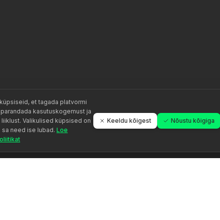
üpsiseid, et tagada platvormi
, parandada kasutuskogemust ja
Keeldu kõigest
Nõustu kõigiga
liiklust. Valikulised küpsised on
i sa need ise lubad.
Loe
liitikat