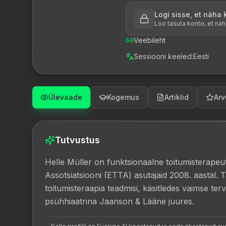
Logi sisse, et näha
Loo tasuta konto, et näh
Veebileht
Sessiooni keeled
:
Eesti
Ülevaade
Kogemus
Artiklid
Arv
Tutvustus
Helle Müller on funktsionaalne toitumisterapeut 
Assotsiatsiooni (ETTA) asutajaid 2008. aastal. 
toitumisteraapia teadmisi, käsitledes vaimse terv
psühhiaatrina Jaanson & Lääne juures.