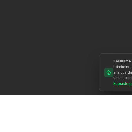
Kasutame k
toimimine
analüüsida 
väljas, kun
küpsiste po