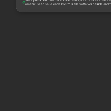
Selle profiili on Evoluna AI koostanud ja seda rikastanud ava
omanik, saad selle enda kontrolli alla võtta või paluda an