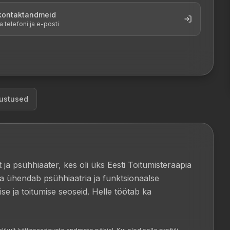
 kontaktandmeid
a telefoni ja e-posti
ustused
ja psühhiaater, kes oli üks Eesti Toitumisteraapia 
Ta ühendab psühhiaatria ja funktsionaalse 
ise ja toitumise seoseid. Helle töötab ka 