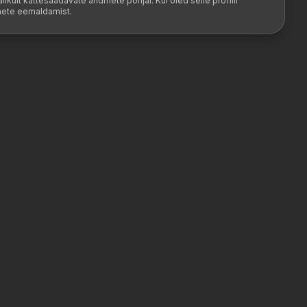
likult kättesaadavate andmete põhjal. Kui oled selle profiili
dmete eemaldamist.