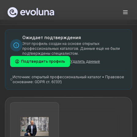
Skip to content
Toomas Tamsar on kogenud juhtimise coach, kes aitab eduka
Toomas Tamsar is an experienced leadership coach dedicated
Toomas Tamsar on spetsialiseerunud juhtimise coachingule.
Ожидает подтверждения
Этот профиль создан на основе открытых
juhtimise coaching, meeskonnakoaching, tulemuslikkuse par
профессиональных каталогов. Данные ещё не были
подтверждены специалистом.
Подтвердить профиль
Удалить данные
Источник: открытый профессиональный каталог • Правовое
основание: GDPR ст. 6(1)(f)