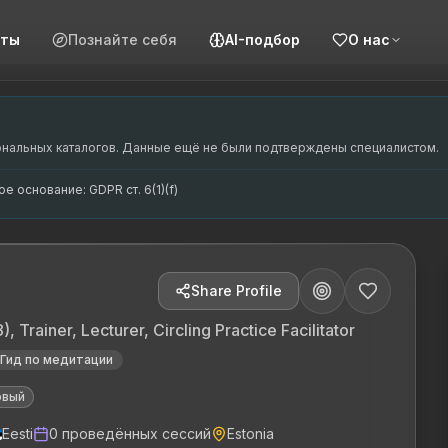
сты
Познайте себя
AI-подбор
О нас
ach, kellel on üle 10 aasta kogemust superviisorite ja coac
d coach with over 10 years of experience as a trainer in su
isioonile ja coaching'ule. Tema põhikompetentsid hõlmavad 
novatsioon, coaching, superviisorite väljaõpe, meeskonna c
ональных каталогов. Данные ещё не были подтверждены специалистом.
 основание: GDPR ст. 6(1)(f)
Share Profile
 Trainer, Lecturer, Circling Practice Facilitator
Гид по медитации
овый
Eesti
0
проведённых сессий
Estonia