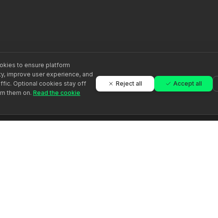
kies to ensure platform
ity, improve user experience, and
Reject all
Accept all
ffic. Optional cookies stay off
urn them on.
Read the cookie
Платформа
Компания
Найти
О нас
специалистов