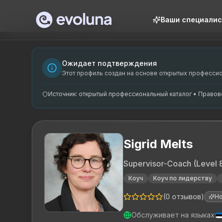
Skip to content
Ваши специали
Sigrid Melts on kogenud organisatsioonide superviisor ja co
Sigrid Melts is an experienced organizational supervisor an
Sigrid Melts on spetsialiseerunud organisatsioonide superv
Ожидает подтверждения
executive-coach, organisatsioonide supervisioon, haridusin
Этот профиль создан на основе открытых професси
Источник: открытый профессиональный каталог • Правовое
Sigrid Melts
Supervisor-Coach (Level 8),
Коуч
Коуч по лидерству
(
0
отзывов
)
Н
Обслуживает на языках
: