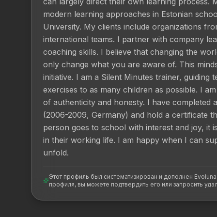
can largely direct their own learning process. 
modern learning approaches in Estonian schools. 
University. My clients include organizations fro
international teams. I partner with company le
coaching skills. I believe that changing the wo
only change what you are aware of. This mindse
initiative. I am a Silent Minutes trainer, guiding
exercises to as many children as possible. I am a
of authenticity and honesty. I have completed a
(2006-2009, Germany) and hold a certificate th
person goes to school with interest and joy, it is 
in their working life. I am happy when I can sup
unfold.
Этот профиль был систематизирован и дополнен Evoluna
профиля, вы можете подтвердить его или запросить уда