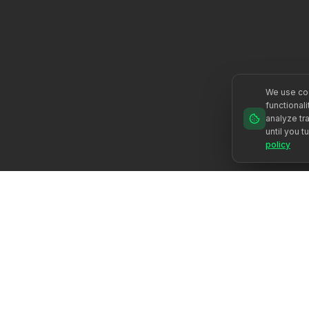
We use coo
functional
analyze tra
until you t
policy