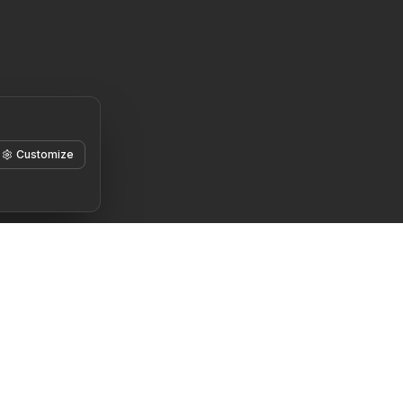
Customize
Правовая
Начать здесь
информация
Познайте себя
Условия