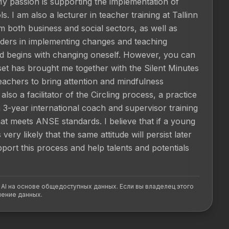
My passion is supporting the implementation of 
I am also a lecturer in teacher training at Tallinn 
m both business and social sectors, as well as 
aders in implementing changes and teaching 
rld begins with changing oneself. However, you can 
t has brought me together with the Silent Minutes 
 teachers to bring attention and mindfulness 
lso a facilitator of the Circling process, a practice 
 3-year international coach and supervisor training 
at meets ANSE standards. I believe that if a young 
very likely that the same attitude will persist later 
port this process and help talents and potentials 
 AI на основе общедоступных данных. Если вы владелец этого
ление данных.