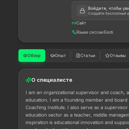
Войдите, чтобы ув
Создайте бесплатный а
Сайт
Языки сессии
:
Eesti
Обзор
Опыт
Статьи
Отзывы
О специалисте
I am an organizational supervisor and coach, a
education. I am a founding member and board m
Coaching Institute. I also serve as a supervisor
education sector as a teacher, middle manageme
inspiration is educational innovation and suppor