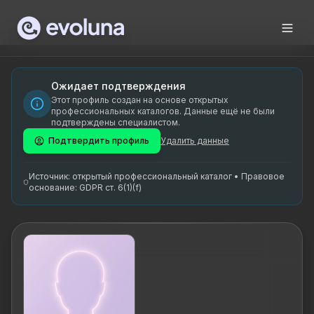
Skip to content
Helle Müller on funktsionaalne toitumisterapeut ja psühhiaa
Helle Müller is a functional nutrition therapist and psychi
Helle Müller on spetsialiseerunud funktsionaalsele toitumis
Ожидает подтверждения
Этот профиль создан на основе открытых
funktsionaalne toitumisterapeut, psühhiaater, metaboolne ana
профессиональных каталогов. Данные ещё не были
подтверждены специалистом.
Подтвердить профиль
Удалить данные
Источник: открытый профессиональный каталог • Правовое
основание: GDPR ст. 6(1)(f)