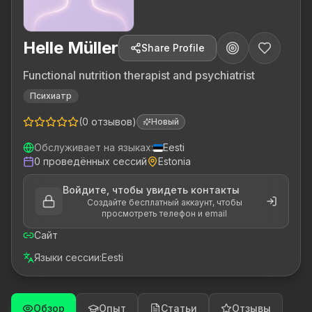
Helle Müller
Share Profile
Functional nutrition therapist and psychiatrist
Психиатр
(
0
отзывов
)
Новый
Обслуживает на языках
:
Eesti
0
проведённых сессий
Estonia
Войдите, чтобы увидеть контакты
Создайте бесплатный аккаунт, чтобы
просмотреть телефон и email
Сайт
Языки сессии
:
Eesti
Обзор
Опыт
Статьи
Отзывы