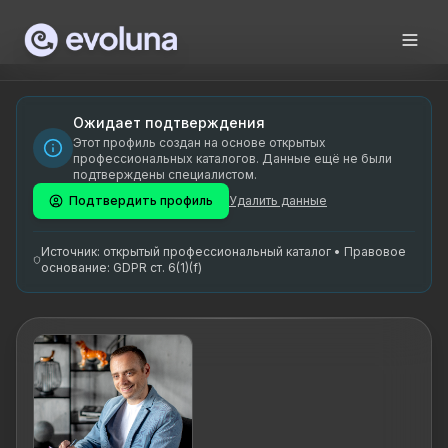
Skip to content
Christjan Schumann on diplomeeritud juhtimiscoach, kellel o
Christjan Schumann is a certified executive coach with a d
Christjan Schumann on spetsialiseerunud juhtimiscoachingule
Ожидает подтверждения
Этот профиль создан на основе открытых
juhtimiscoach, inimkeskne juhtimine, strateegiline juhtimi
профессиональных каталогов. Данные ещё не были
подтверждены специалистом.
Подтвердить профиль
Удалить данные
Источник: открытый профессиональный каталог • Правовое
основание: GDPR ст. 6(1)(f)