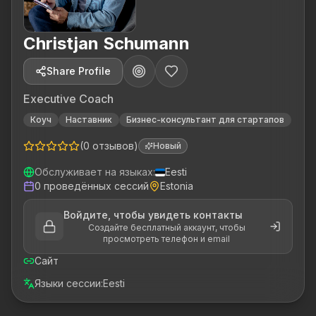
Christjan Schumann
Share Profile
Executive Coach
Коуч
Наставник
Бизнес-консультант для стартапов
(
0
отзывов
)
Новый
Обслуживает на языках
:
Eesti
0
проведённых сессий
Estonia
Войдите, чтобы увидеть контакты
Создайте бесплатный аккаунт, чтобы
просмотреть телефон и email
Сайт
Языки сессии
:
Eesti