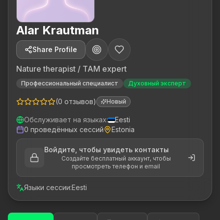
Alar Krautman
Share Profile
Nature therapist / TAM expert
Профессиональный специалист
Духовный эксперт
(
0
отзывов
)
Новый
Обслуживает на языках
:
Eesti
0
проведённых сессий
Estonia
Войдите, чтобы увидеть контакты
Создайте бесплатный аккаунт, чтобы
просмотреть телефон и email
Языки сессии
:
Eesti