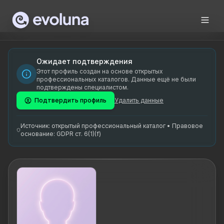
Skip to content
Alar Krautman on tunnustatud loodusterapeut ja TAM ekspert,
Alar Krautman is a recognized nature therapist and TAM expe
Alar Krautman on spetsialiseerunud loodusteraapiale ja rahv
Ожидает подтверждения
Этот профиль создан на основе открытых
loodusterapeut, TAM ekspert, Eesti rahvapärane ravitsemine,
профессиональных каталогов. Данные ещё не были
подтверждены специалистом.
Подтвердить профиль
Удалить данные
Источник: открытый профессиональный каталог • Правовое
основание: GDPR ст. 6(1)(f)