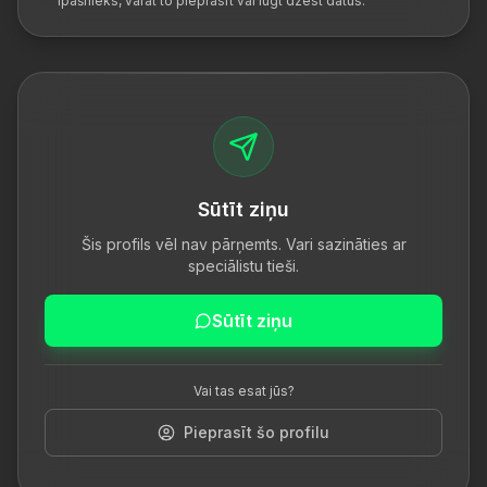
īpašnieks, varat to pieprasīt vai lūgt dzēst datus.
Sūtīt ziņu
Šis profils vēl nav pārņemts. Vari sazināties ar
speciālistu tieši.
Sūtīt ziņu
Vai tas esat jūs?
Pieprasīt šo profilu