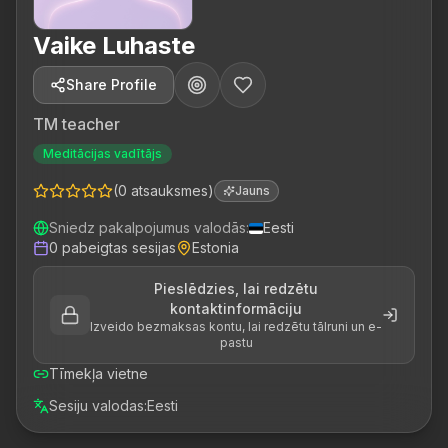
Vaike Luhaste
Share Profile
TM teacher
Meditācijas vadītājs
(
0
atsauksmes
)
Jauns
Sniedz pakalpojumus valodās
:
Eesti
0
pabeigtas sesijas
Estonia
Pieslēdzies, lai redzētu
kontaktinformāciju
Izveido bezmaksas kontu, lai redzētu tālruni un e-
pastu
Tīmekļa vietne
Sesiju valodas
:
Eesti