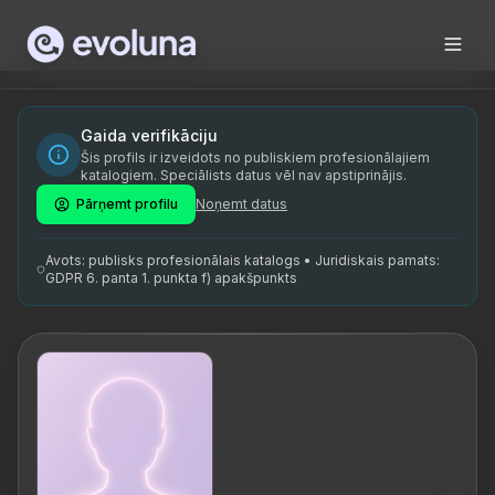
Skip to content
Vaike Luhaste on volitatud Transtsendentaalse Meditatsiooni
Vaike Luhaste is a certified Transcendental Meditation (TM
Vaike Luhaste on spetsialiseerunud Transtsendentaalsele Me
Gaida verifikāciju
Šis profils ir izveidots no publiskiem profesionālajiem
meditatsiooniõpetaja, transtsendentaalne meditatsioon, stre
katalogiem. Speciālists datus vēl nav apstiprinājis.
Pārņemt profilu
Noņemt datus
Avots: publisks profesionālais katalogs • Juridiskais pamats:
GDPR 6. panta 1. punkta f) apakšpunkts