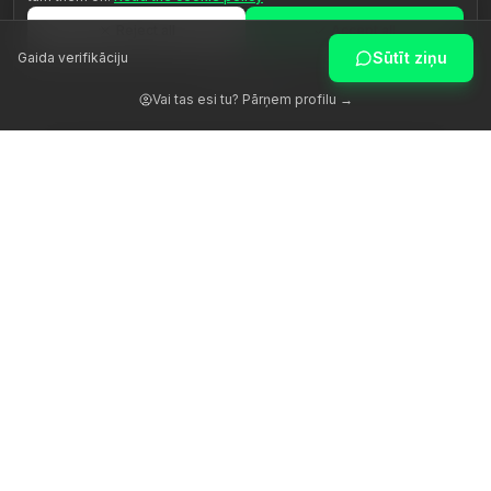
Reject all
Accept all
Sūtīt ziņu
Gaida verifikāciju
Customize
Vai tas esi tu? Pārņem profilu →
Atmodinām cilvēka potenciālu ar patiesu vadību.
Platforma