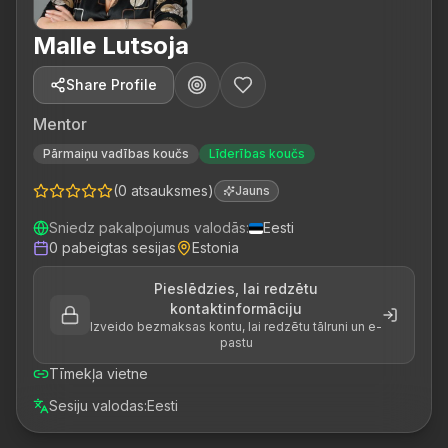
Malle Lutsoja
Share Profile
Mentor
Pārmaiņu vadības koučs
Līderības koučs
(
0
atsauksmes
)
Jauns
Sniedz pakalpojumus valodās
:
Eesti
0
pabeigtas sesijas
Estonia
Pieslēdzies, lai redzētu
kontaktinformāciju
Izveido bezmaksas kontu, lai redzētu tālruni un e-
pastu
Tīmekļa vietne
Sesiju valodas
:
Eesti