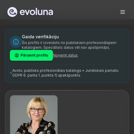
Skip to content
Malle Lutsoja on kogenud mentor ja koolitaja, kelle 25-aast
Malle Lutsoja is a seasoned mentor and trainer whose 25-ye
Malle Lutsoja on mentor ja koolitaja, kes on spetsialiseer
Gaida verifikāciju
Šis profils ir izveidots no publiskiem profesionālajiem
juhtimiscoach Tallinn, muudatuste juhtimise koolitus, mees
katalogiem. Speciālists datus vēl nav apstiprinājis.
Pārņemt profilu
Noņemt datus
Avots: publisks profesionālais katalogs • Juridiskais pamats:
GDPR 6. panta 1. punkta f) apakšpunkts