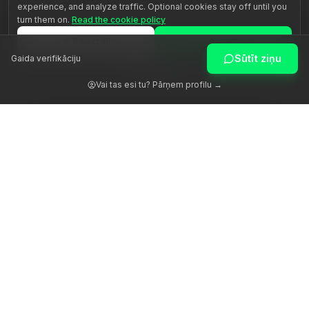
experience, and analyze traffic. Optional cookies stay off until you
turn them on.
Read the cookie policy
Reject all
Accept all
Sūtīt ziņu
Gaida verifikāciju
Customize
Vai tas esi tu? Pārņem profilu →
Atmodinām cilvēka potenciālu ar patiesu vadību.