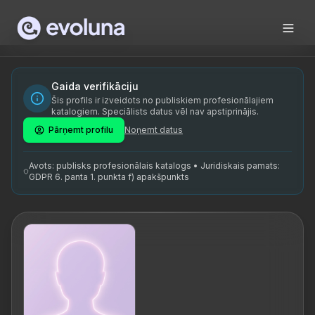
Skip to content
Linda Luhse on sertifitseeritud elucoach, kes on Eesti Supe
Linda Luhse is a certified life coach based in Estonia, hol
Linda Luhse on sertifitseeritud elucoach, kes tegutseb Ees
Gaida verifikāciju
Šis profils ir izveidots no publiskiem profesionālajiem
elucoach Eestis, sertifitseeritud elucoach, ESCÜ coach, e
katalogiem. Speciālists datus vēl nav apstiprinājis.
Pārņemt profilu
Noņemt datus
Avots: publisks profesionālais katalogs • Juridiskais pamats:
GDPR 6. panta 1. punkta f) apakšpunkts