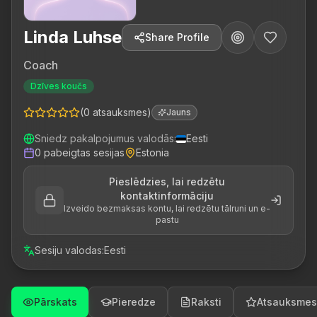
Linda Luhse
Share Profile
Coach
Dzīves koučs
(
0
atsauksmes
)
Jauns
Sniedz pakalpojumus valodās
:
Eesti
0
pabeigtas sesijas
Estonia
Pieslēdzies, lai redzētu
kontaktinformāciju
Izveido bezmaksas kontu, lai redzētu tālruni un e-
pastu
Sesiju valodas
:
Eesti
Pārskats
Pieredze
Raksti
Atsauksmes