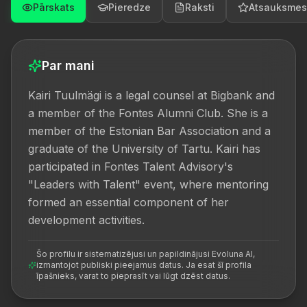
Pārskats
Pieredze
Raksti
Atsauksmes
Par mani
Kairi Tuulmägi is a legal counsel at Bigbank and 
a member of the Fontes Alumni Club. She is a 
member of the Estonian Bar Association and a 
graduate of the University of Tartu. Kairi has 
participated in Fontes Talent Advisory's 
"Leaders with Talent" event, where mentoring 
formed an essential component of her 
development activities.
Šo profilu ir sistematizējusi un papildinājusi Evoluna AI,
izmantojot publiski pieejamus datus. Ja esat šī profila
īpašnieks, varat to pieprasīt vai lūgt dzēst datus.