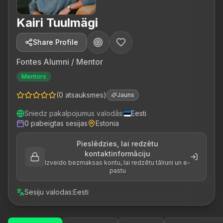
Kairi Tuulmägi
Share Profile
Fontes Alumni / Mentor
Mentors
(
0
atsauksmes
)
Jauns
Sniedz pakalpojumus valodās
:
Eesti
0
pabeigtas sesijas
Estonia
Pieslēdzies, lai redzētu
kontaktinformāciju
Izveido bezmaksas kontu, lai redzētu tālruni un e-
pastu
Sesiju valodas
:
Eesti