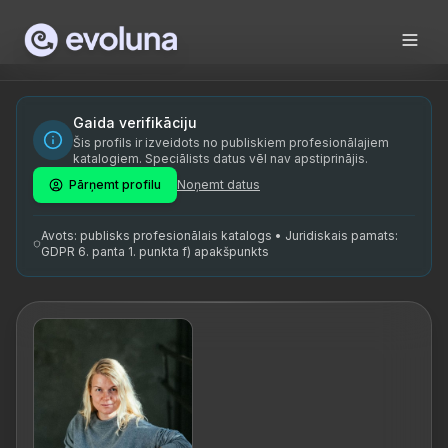
Skip to content
Kairi Tuulmägi on kogenud jurist ja mentor, kes tegutseb B
Kairi Tuulmägi is an experienced legal counsel and mentor a
Kairi Tuulmägi on spetsialiseerunud pangandusele ja õigusal
Gaida verifikāciju
Šis profils ir izveidots no publiskiem profesionālajiem
mentor, panganduse spetsialist, õigusvaldkonna ekspert, me
katalogiem. Speciālists datus vēl nav apstiprinājis.
Pārņemt profilu
Noņemt datus
Avots: publisks profesionālais katalogs • Juridiskais pamats:
GDPR 6. panta 1. punkta f) apakšpunkts