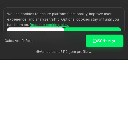
We use cookies to ensure platform functionality, improve user
experience, and analyze traffic. Optional cookies stay off until you
turn them on.
Read the cookie policy
Reject all
Accept all
Sūtīt ziņu
Gaida verifikāciju
Customize
Vai tas esi tu? Pārņem profilu →
Atmodinām cilvēka potenciālu ar patiesu vadību.