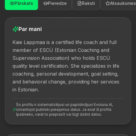
Pārskats
Pieredze
Raksti
Atsauksmes
Par mani
Kaie Lappmaa is a certified life coach and full 
member of ESCÜ (Estonian Coaching and 
Supervision Association) who holds ESCÜ 
quality level certification. She specializes in life 
coaching, personal development, goal setting, 
and behavioral change, providing her services 
in Estonian.
Šo profilu ir sistematizējusi un papildinājusi Evoluna AI,
izmantojot publiski pieejamus datus. Ja esat šī profila
īpašnieks, varat to pieprasīt vai lūgt dzēst datus.