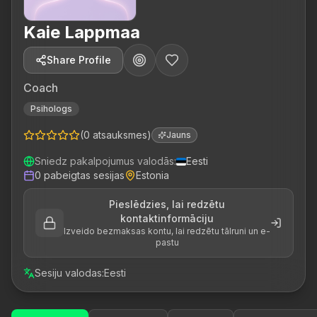
Kaie Lappmaa
Share Profile
Coach
Psihologs
(
0
atsauksmes
)
Jauns
Sniedz pakalpojumus valodās
:
Eesti
0
pabeigtas sesijas
Estonia
Pieslēdzies, lai redzētu
kontaktinformāciju
Izveido bezmaksas kontu, lai redzētu tālruni un e-
pastu
Sesiju valodas
:
Eesti