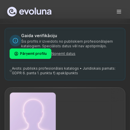
Skip to content
Kaie Lappmaa on sertifitseeritud elucoach, kes pakub prof
Kaie Lappmaa is a certified life coach providing profession
Kaie Lappmaa on spetsialiseerunud elucoachingule, isiksus
Gaida verifikāciju
Šis profils ir izveidots no publiskiem profesionālajiem
elucoach, life coach, isiklik areng, käitumise muutmine, 
katalogiem. Speciālists datus vēl nav apstiprinājis.
Pārņemt profilu
Noņemt datus
Avots: publisks profesionālais katalogs • Juridiskais pamats:
GDPR 6. panta 1. punkta f) apakšpunkts