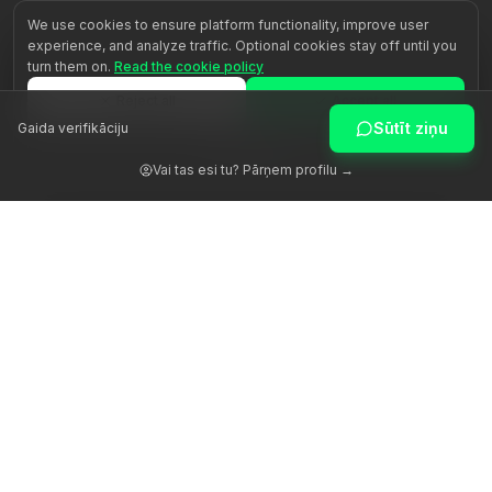
We use cookies to ensure platform functionality, improve user
experience, and analyze traffic. Optional cookies stay off until you
turn them on.
Read the cookie policy
Reject all
Accept all
Sūtīt ziņu
Gaida verifikāciju
Customize
Vai tas esi tu? Pārņem profilu →
Atmodinām cilvēka potenciālu ar patiesu vadību.