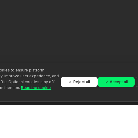
kies to ensure platform
ity, improve user experience, and
Reject all
Accept all
ffic. Optional cookies stay off
urn them on.
Read the cookie