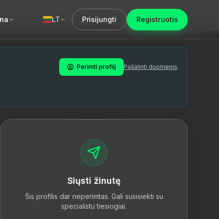
una
LT
Prisijungti
Registruotis
nuaalteraapiat ja terapeutilisi harjutusi, pakkudes patsie
n includes manual therapy and therapeutic exercises, provi
 harjutusi. Tegutseb Eestis, Tartu linnas, Füsiostuudio mee
Perimti profilį
Pašalinti duomenis
tatsioon
Siųsti žinutę
Šis profilis dar neperimtas. Gali susisiekti su
specialistu tiesiogiai.