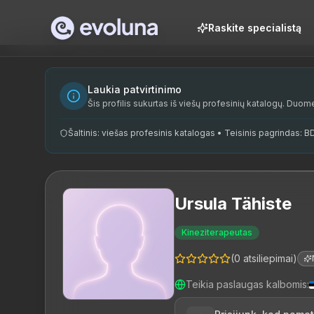
Skip to content
Raskite specialistą
Ursula Tähiste on kogenud füsioterapeut, kes töötab Tartus
Ursula Tähiste is an experienced physiotherapist working i
Ursula Tähiste on spetsialiseerunud füsioteraapiale. Tema 
Laukia patvirtinimo
füsioterapeut, füsioteraapia, manuaalteraapia, terapeutiline 
Šis profilis sukurtas iš viešų profesinių katalogų. Duom
Šaltinis: viešas profesinis katalogas • Teisinis pagrindas: BDA
Ursula Tähiste
Kineziterapeutas
(
0
atsiliepimai
)
Teikia paslaugas kalbomis
: