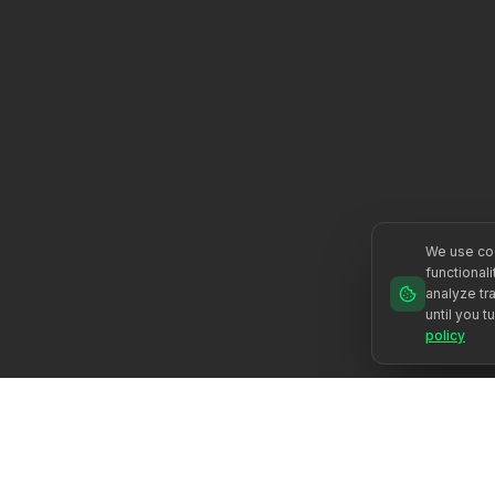
We use coo
functional
analyze tra
until you t
policy