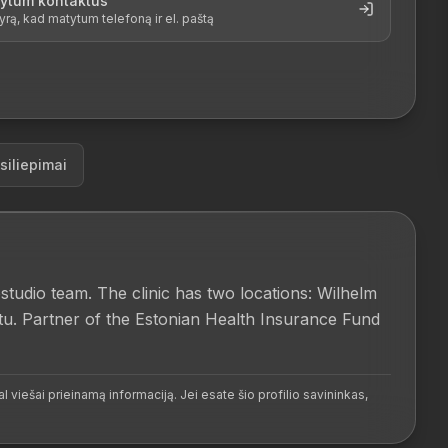
tytum kontaktus
, kad matytum telefoną ir el. paštą
siliepimai
tudio team. The clinic has two locations: Wilhelm 
rtu. Partner of the Estonian Health Insurance Fund 
l viešai prieinamą informaciją. Jei esate šio profilio savininkas,