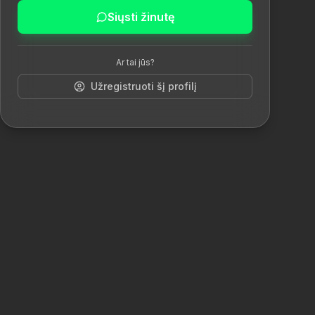
Siųsti žinutę
Ar tai jūs?
Užregistruoti šį profilį