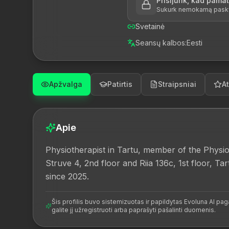
Prisijunk, kad pama
Sukurk nemokamą paskyrą
Svetainė
Seansų kalbos
:
Eesti
Apžvalga
Patirtis
Straipsniai
At
Apie
Physiotherapist in Tartu, member of the Physios
Struve 4, 2nd floor and Riia 136c, 1st floor, Ta
since 2025.
Šis profilis buvo sistemizuotas ir papildytas Evoluna AI paga
galite jį užregistruoti arba paprašyti pašalinti duomenis.