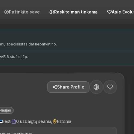
Pažinkite save
Raskite man tinkamą
Apie Evol
 Füsiostuudio meeskonnas. Tema spetsialiseerumine hõlmab ma
n Tartu as part of the Physiostudio team. Her specializatio
põhikompetentsid hõlmavad manuaalteraapiat ja terapeutilisi
harjutus, Tartu, Füsiostuudio, tervisekassa, liikumisrehabili
enų specialistas dar nepatvirtino.
R 6 str. 1 d. f p.
Share Profile
Naujas
Eesti
0
užbaigtų seansų
Estonia