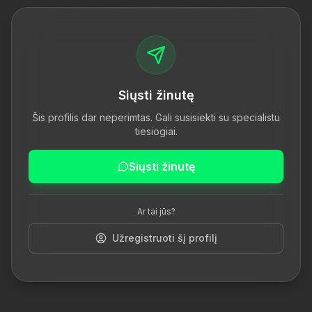
Siųsti žinutę
Šis profilis dar neperimtas. Gali susisiekti su specialistu
tiesiogiai.
Siųsti žinutę
Ar tai jūs?
Užregistruoti šį profilį