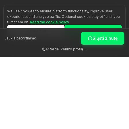
We use cookies to ensure platform functionality, improve user
experience, and analyze traffic. Optional cookies stay off until you
turn them on.
Read the cookie policy
Reject all
Accept all
Siųsti žinutę
Laukia patvirtinimo
Customize
Ar tai tu? Perimk profilį →
Žadiname žmogaus potencialą per autentišką palydėjimą.