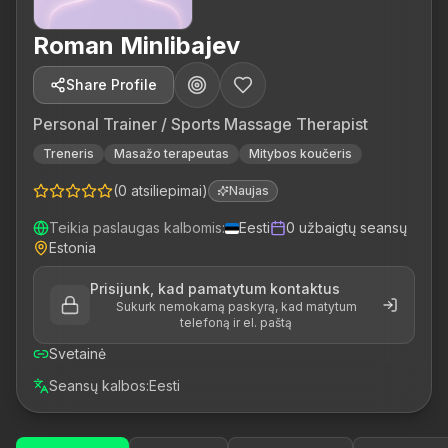
Roman Minlibajev
Share Profile
Personal Trainer / Sports Massage Therapist
Treneris
Masažo terapeutas
Mitybos koučeris
(
0
atsiliepimai
)
Naujas
Teikia paslaugas kalbomis
:
Eesti
0
užbaigtų seansų
Estonia
Prisijunk, kad pamatytum kontaktus
Sukurk nemokamą paskyrą, kad matytum
telefoną ir el. paštą
Svetainė
Seansų kalbos
:
Eesti