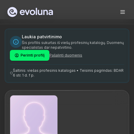
Skip to content
Roman Minlibajev on kogenud personaaltreener ja sportmass
Roman Minlibajev is an experienced personal trainer and sp
Roman Minlibajev on spetsialiseerunud personaaltreeningul
Laukia patvirtinimo
Šis profilis sukurtas iš viešų profesinių katalogų. Duomenų
personaaltreener, sportmassaaž, toitumisnõustamine, grupi
specialistas dar nepatvirtino.
Perimti profilį
Pašalinti duomenis
Šaltinis: viešas profesinis katalogas • Teisinis pagrindas: BDAR
6 str. 1 d. f p.