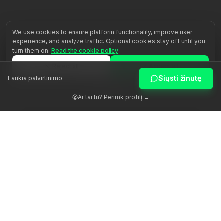
We use cookies to ensure platform functionality, improve user
experience, and analyze traffic. Optional cookies stay off until you
turn them on.
Read the cookie policy
Reject all
Accept all
Siųsti žinutę
Laukia patvirtinimo
Customize
Ar tai tu? Perimk profilį →
Žadiname žmogaus potencialą per autentišką palydėjimą.