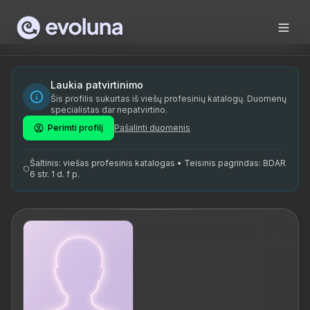
Skip to content
Laukia patvirtinimo
Šis profilis sukurtas iš viešų profesinių katalogų. Duomenų
specialistas dar nepatvirtino.
Perimti profilį
Pašalinti duomenis
Šaltinis: viešas profesinis katalogas • Teisinis pagrindas: BDAR
6 str. 1 d. f p.