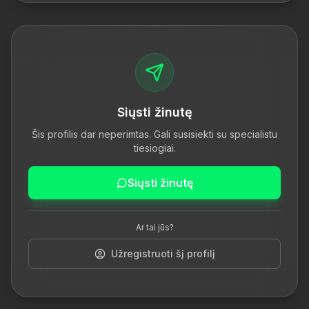
Siųsti žinutę
Šis profilis dar neperimtas. Gali susisiekti su specialistu
tiesiogiai.
Siųsti žinutę
Ar tai jūs?
Užregistruoti šį profilį