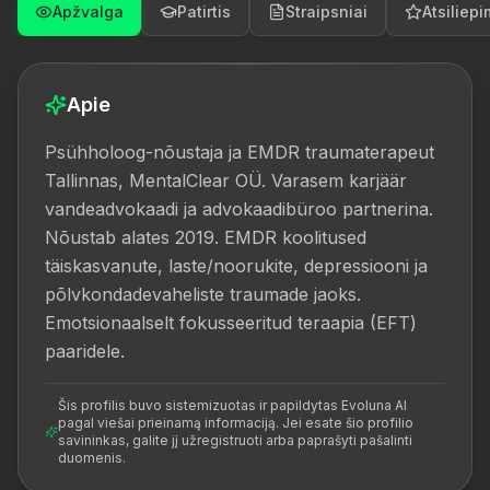
Apžvalga
Patirtis
Straipsniai
Atsiliepi
Apie
Psühholoog-nõustaja ja EMDR traumaterapeut 
Tallinnas, MentalClear OÜ. Varasem karjäär 
vandeadvokaadi ja advokaadibüroo partnerina. 
Nõustab alates 2019. EMDR koolitused 
täiskasvanute, laste/noorukite, depressiooni ja 
põlvkondadevaheliste traumade jaoks. 
Emotsionaalselt fokusseeritud teraapia (EFT) 
paaridele.
Šis profilis buvo sistemizuotas ir papildytas Evoluna AI
pagal viešai prieinamą informaciją. Jei esate šio profilio
savininkas, galite jį užregistruoti arba paprašyti pašalinti
duomenis.