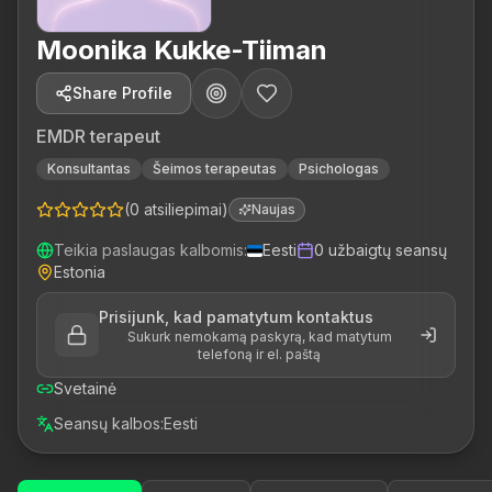
Moonika Kukke-Tiiman
Share Profile
EMDR terapeut
Konsultantas
Šeimos terapeutas
Psichologas
(
0
atsiliepimai
)
Naujas
Teikia paslaugas kalbomis
:
Eesti
0
užbaigtų seansų
Estonia
Prisijunk, kad pamatytum kontaktus
Sukurk nemokamą paskyrą, kad matytum
telefoną ir el. paštą
Svetainė
Seansų kalbos
:
Eesti