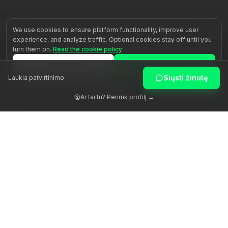
We use cookies to ensure platform functionality, improve user
experience, and analyze traffic. Optional cookies stay off until you
turn them on.
Read the cookie policy
Reject all
Accept all
Siųsti žinutę
Laukia patvirtinimo
Customize
Ar tai tu? Perimk profilį →
Žadiname žmogaus potencialą per autentišką palydėjimą.