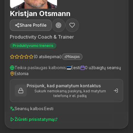
Kristjan Otsmann
Share Profile
Productivity Coach & Trainer
Produktyvumo treneris
(
0
atsiliepimai
)
Naujas
Teikia paslaugas kalbomis
:
Eesti
0
užbaigtų seansų
Estonia
Prisijunk, kad pamatytum kontaktus
Sukurk nemokamą paskyrą, kad matytum
telefoną ir el. paštą
Seansų kalbos
:
Eesti
Žiūrėti prisistatymą