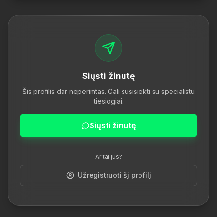
Siųsti žinutę
Šis profilis dar neperimtas. Gali susisiekti su specialistu
tiesiogiai.
Siųsti žinutę
Ar tai jūs?
Užregistruoti šį profilį