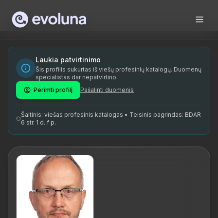
Skip to content
Kristjan Otsmann on kogenud tootlikkuse coach ja koolitaja
Kristjan Otsmann is an experienced productivity coach and
Kristjan Otsmann on spetsialiseerunud tootlikkuse coaching'u
Laukia patvirtinimo
Šis profilis sukurtas iš viešų profesinių katalogų. Duomenų
tootlikkuse coach, ajajuhtimine, projektijuhtimine, koolitaj
specialistas dar nepatvirtino.
Perimti profilį
Pašalinti duomenis
Šaltinis: viešas profesinis katalogas • Teisinis pagrindas: BDAR
6 str. 1 d. f p.