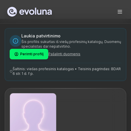
Skip to content
Ivika Born on kogenud gestalt-psühhoterapeut, kes tegutseb 
Ivika Born is an experienced gestalt psychotherapist operat
Ivika Born on spetsialiseerunud gestalt-psühhoterapeudiks.
Laukia patvirtinimo
Šis profilis sukurtas iš viešų profesinių katalogų. Duomenų
gestalt-psühhoterapeut, psühholoogiline nõustamine, karjäär
specialistas dar nepatvirtino.
Perimti profilį
Pašalinti duomenis
Šaltinis: viešas profesinis katalogas • Teisinis pagrindas: BDAR
6 str. 1 d. f p.