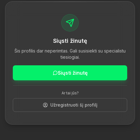
Siųsti žinutę
Šis profilis dar neperimtas. Gali susisiekti su specialistu
tiesiogiai.
Siųsti žinutę
Ar tai jūs?
Užregistruoti šį profilį