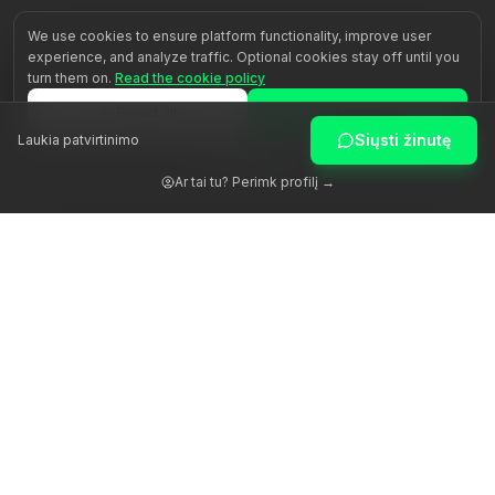
We use cookies to ensure platform functionality, improve user
experience, and analyze traffic. Optional cookies stay off until you
turn them on.
Read the cookie policy
Reject all
Accept all
Siųsti žinutę
Laukia patvirtinimo
Customize
Ar tai tu? Perimk profilį →
Žadiname žmogaus potencialą per autentišką palydėjimą.