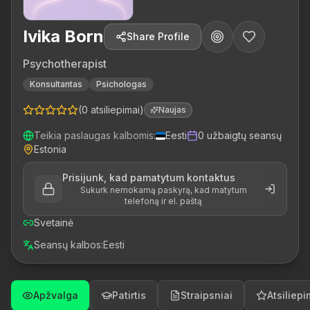
Ivika Born
Share Profile
Psychotherapist
Konsultantas
Psichologas
(
0
atsiliepimai
)
Naujas
Teikia paslaugas kalbomis
:
Eesti
0
užbaigtų seansų
Estonia
Prisijunk, kad pamatytum kontaktus
Sukurk nemokamą paskyrą, kad matytum
telefoną ir el. paštą
Svetainė
Seansų kalbos
:
Eesti
Apžvalga
Patirtis
Straipsniai
Atsiliepi