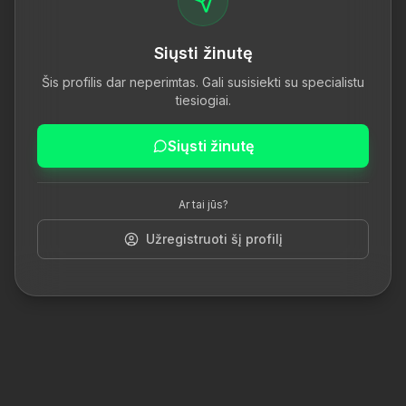
Siųsti žinutę
Šis profilis dar neperimtas. Gali susisiekti su specialistu
tiesiogiai.
Siųsti žinutę
Ar tai jūs?
Užregistruoti šį profilį