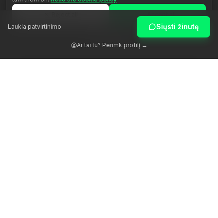
Reject all
Accept all
Siųsti žinutę
Laukia patvirtinimo
Customize
Ar tai tu? Perimk profilį →
Žadiname žmogaus potencialą per autentišką palydėjimą.
Platforma