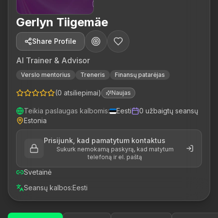
Gerlyn Tiigemäe
Share Profile
AI Trainer & Advisor
Verslo mentorius
Treneris
Finansų patarėjas
(
0
atsiliepimai
)
Naujas
Teikia paslaugas kalbomis
:
Eesti
0
užbaigtų seansų
Estonia
Prisijunk, kad pamatytum kontaktus
Sukurk nemokamą paskyrą, kad matytum
telefoną ir el. paštą
Svetainė
Seansų kalbos
:
Eesti