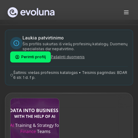
Skip to content
Gerlyn Tiigemäe on kogenud AI koolitaja ja nõustaja, kes o
Gerlyn Tiigemäe is an experienced AI trainer and consultant
Gerlyn Tiigemäe on spetsialiseerunud AI koolitusele ja fina
Laukia patvirtinimo
Šis profilis sukurtas iš viešų profesinių katalogų. Duomenų
AI koolitus, finantskonsultatsioon, andmehaldus, tehisintel
specialistas dar nepatvirtino.
Perimti profilį
Pašalinti duomenis
Šaltinis: viešas profesinis katalogas • Teisinis pagrindas: BDAR
6 str. 1 d. f p.