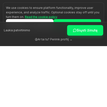
We use cookies to ensure platform functionality, improve user
experience, and analyze traffic. Optional cookies stay off until you
turn them on.
Read the cookie policy
Reject all
Accept all
Siųsti žinutę
Laukia patvirtinimo
Customize
Ar tai tu? Perimk profilį →
Žadiname žmogaus potencialą per autentišką palydėjimą.