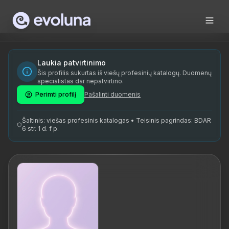
Skip to content
Aija Kala on kogenud pereterapeut ja psühholoog, kellel on 
Aija Kala is an experienced family therapist and psychologi
Aija Kala on spetsialiseerunud pereteraapiale ja psühholoog
Laukia patvirtinimo
Šis profilis sukurtas iš viešų profesinių katalogų. Duomenų
pereterapeut, psühholoogiline nõustamine, individuaalne psü
specialistas dar nepatvirtino.
Perimti profilį
Pašalinti duomenis
Šaltinis: viešas profesinis katalogas • Teisinis pagrindas: BDAR
6 str. 1 d. f p.