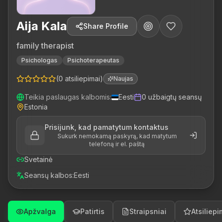
Aija Kala
Share Profile
family therapist
Psichologas
Psichoterapeutas
(
0
atsiliepimai
)
Naujas
Teikia paslaugas kalbomis
:
Eesti
0
užbaigtų seansų
Estonia
Prisijunk, kad pamatytum kontaktus
Sukurk nemokamą paskyrą, kad matytum
telefoną ir el. paštą
Svetainė
Seansų kalbos
:
Eesti
Apžvalga
Patirtis
Straipsniai
Atsiliepi