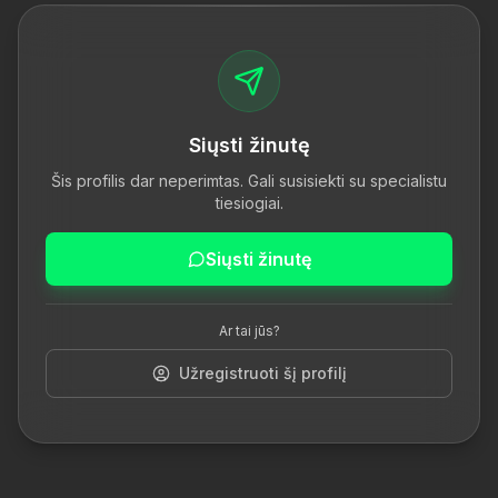
Siųsti žinutę
Šis profilis dar neperimtas. Gali susisiekti su specialistu
tiesiogiai.
Siųsti žinutę
Ar tai jūs?
Užregistruoti šį profilį