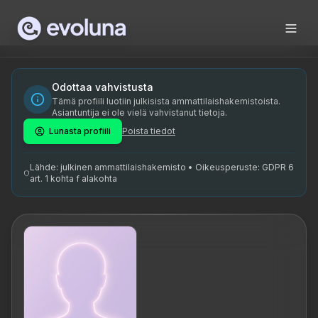
Skip to content
Monika Tamm on Eesti pärimusmeditsiini terapeut ja Eesti Pä
Monika Tamm is a traditional medicine therapist and a boa
Monika Tamm on spetsialiseerunud Eesti pärimusmeditsiinile
Odottaa vahvistusta
Tämä profiili luotiin julkisista ammattilaishakemistoista.
naturopath, Eesti pärimusmeditsiin, loodusteraapia, klass
Asiantuntija ei ole vielä vahvistanut tietoja.
Lunasta profiili
Poista tiedot
Lähde: julkinen ammattilaishakemisto • Oikeusperuste: GDPR 6
art. 1 kohta f alakohta