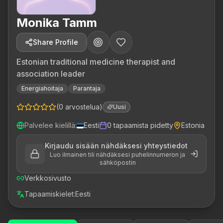
Monika Tamm
Share Profile
Estonian traditional medicine therapist and
association leader
Energiahoitaja
Parantaja
(
0
arvostelua
)
Uusi
Palvelee kielillä
:
Eesti
0
tapaamista pidetty
Estonia
Kirjaudu sisään nähdäksesi yhteystiedot
Luo ilmainen tili nähdäksesi puhelinnumeron ja
sähköpostin
Verkkosivusto
Tapaamiskielet
:
Eesti