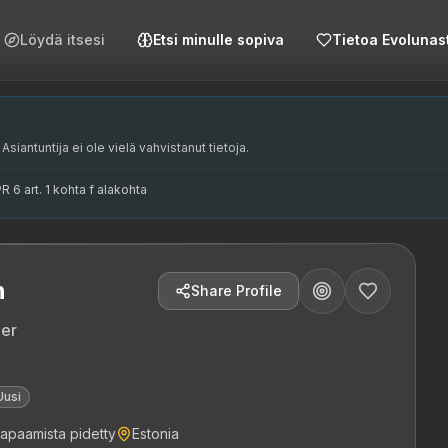
Löydä itsesi
Etsi minulle sopiva
Tietoa Evolunas
, kes on spetsialiseerunud isikliku ja meeskonna tootlikku
 trainer specializing in personal and team productivity, p
le ja koolitusele. Tema põhikompetentsid hõlmavad isiklikku t
a, isiklik tootlikkus, meeskonna tootlikkus, PRINCE2, esinemi
Asiantuntija ei ole vielä vahvistanut tietoja.
6 art. 1 kohta f alakohta
n
Share Profile
ner
Uusi
tapaamista pidetty
Estonia