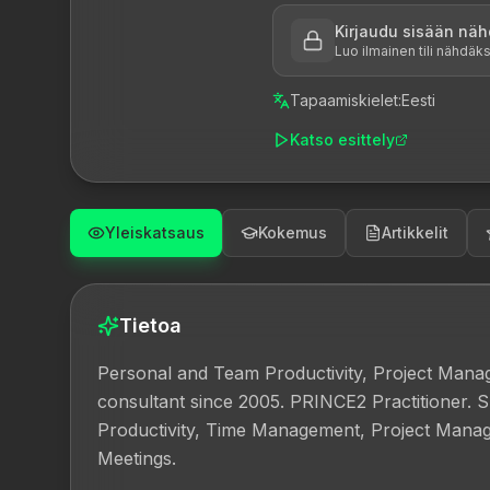
Kirjaudu sisään näh
Luo ilmainen tili nähdä
Tapaamiskielet
:
Eesti
Katso esittely
Yleiskatsaus
Kokemus
Artikkelit
Tietoa
Personal and Team Productivity, Project Man
consultant since 2005. PRINCE2 Practitioner. Sp
Productivity, Time Management, Project Manageme
Meetings.