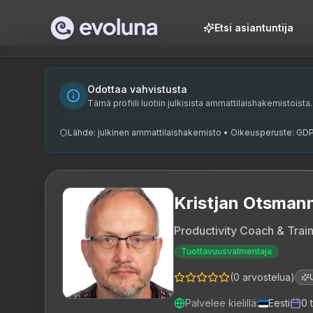
Skip to content
Etsi asiantuntija
Kristjan Otsmann on kogenud tootlikkuse coach ja koolitaja
Kristjan Otsmann is an experienced productivity coach and
Kristjan Otsmann on spetsialiseerunud tootlikkuse coaching'u
Odottaa vahvistusta
tootlikkuse coach, ajajuhtimine, projektijuhtimine, koolitaj
Tämä profiili luotiin julkisista ammattilaishakemistoista. 
Lähde: julkinen ammattilaishakemisto • Oikeusperuste: GDPR 
Kristjan Otsman
Productivity Coach & Trai
Tuottavuusvalmentaja
(
0
arvostelua
)
Palvelee kielillä
:
Eesti
0