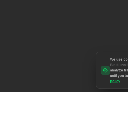
We use coo
functional
analyze tra
until you t
policy