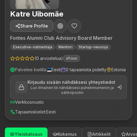
Katre Uibomäe
Share Profile
Fontes Alumni Club Advisory Board Member
Executive-valmentaja
Mentori
Startup-neuvoja
(
0
arvostelua
)
Uusi
Palvelee kielillä
:
Eesti
0
tapaamista pidetty
Estonia
Kirjaudu sisään nähdäksesi yhteystiedot
Luo ilmainen tili nähdäksesi puhelinnumeron ja
sähköpostin
Verkkosivusto
Tapaamiskielet
:
Eesti
Yleiskatsaus
Kokemus
Artikkelit
Arvos