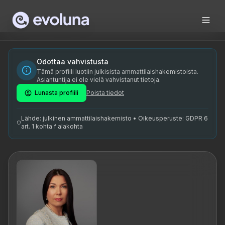
Skip to content
Katre Uibomäe on kogenud ärimentor ja tegevjuht, kes toob 
Katre Uibomäe is an experienced business mentor and CEO w
Katre Uibomäe on spetsialiseerunud äristrateegiale, juhtimi
Odottaa vahvistusta
Tämä profiili luotiin julkisista ammattilaishakemistoista.
ärimentor, juhtimiscoaching, turundusstrateegia, juhtimisare
Asiantuntija ei ole vielä vahvistanut tietoja.
Lunasta profiili
Poista tiedot
Lähde: julkinen ammattilaishakemisto • Oikeusperuste: GDPR 6
art. 1 kohta f alakohta