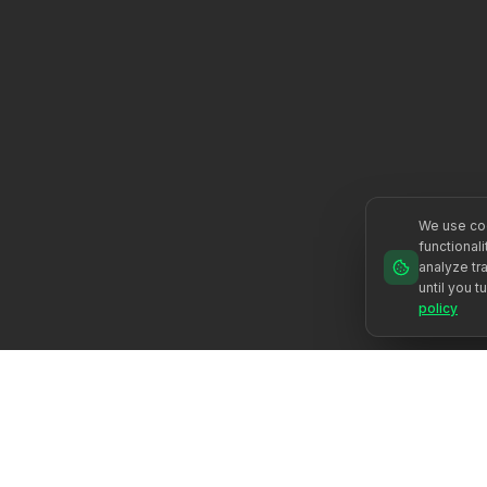
We use coo
functional
analyze tra
until you t
policy