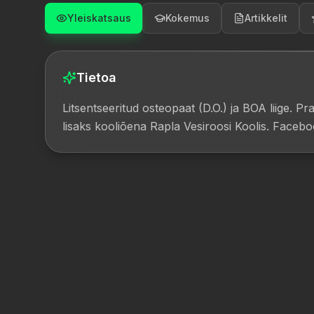
Yleiskatsaus
Kokemus
Artikkelit
Tietoa
Litsentseeritud osteopaat (D.O.) ja BOA liige. Pr
lisaks kooliõena Rapla Vesiroosi Koolis. Faceb