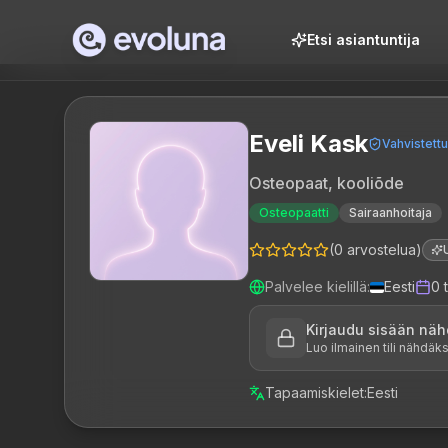
Skip to content
Etsi asiantuntija
Eveli Kask
Vahvistettu
Osteopaat, kooliõde
Osteopaatti
Sairaanhoitaja
(
0
arvostelua
)
Palvelee kielillä
:
Eesti
0
Kirjaudu sisään näh
Luo ilmainen tili nähdä
Tapaamiskielet
:
Eesti