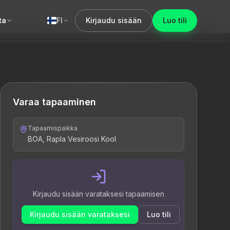
ta
FI
Kirjaudu sisään
Luo tili
Varaa tapaaminen
Tapaamispaikka
BOA, Rapla Vesiroosi Kool
Kirjaudu sisään varataksesi tapaamisen
Kirjaudu sisään varataksesi
Luo tili