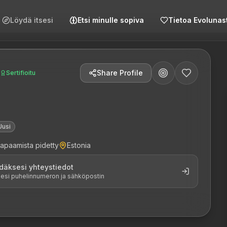
Löydä itsesi
Etsi minulle sopiva
Tietoa Evolunas
Share Profile
Sertifioitu
Uusi
tapaamista pidetty
Estonia
däksesi yhteystiedot
ksesi puhelinnumeron ja sähköpostin