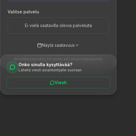
Valitse palvelu
Ei vielä saatavilla olevia palveluita
Näytä saatavuus
Ilmainen peruutus 24 tuntiin asti ennen tapaamista
Onko sinulla kysyttävää?
Lähetä viesti asiantuntijalle suoraan
Viesti