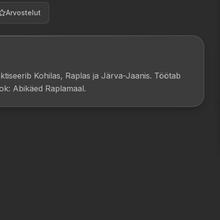
Arvostelut
aktiseerib Kohilas, Raplas ja Järva-Jaanis. Töötab 
ook: Abikäed Raplamaal.