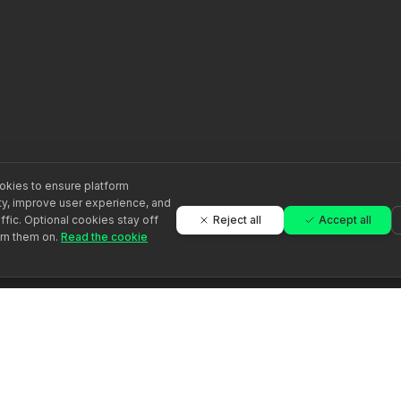
kies to ensure platform
ity, improve user experience, and
Reject all
Accept all
ffic. Optional cookies stay off
urn them on.
Read the cookie