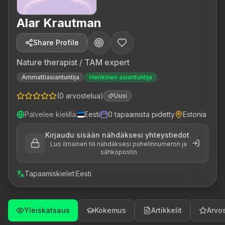
Alar Krautman
Share Profile
Nature therapist / TAM expert
Ammattiasiantuntija
Henkinen asiantuntija
(
0
arvostelua
)
Uusi
Palvelee kielillä
:
Eesti
0
tapaamista pidetty
Estonia
Kirjaudu sisään nähdäksesi yhteystiedot
Luo ilmainen tili nähdäksesi puhelinnumeron ja
sähköpostin
Tapaamiskielet
:
Eesti
Yleiskatsaus
Kokemus
Artikkelit
Arvos