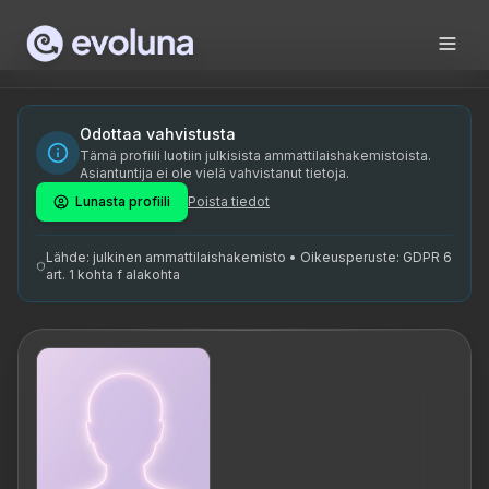
Skip to content
Alar Krautman on tunnustatud loodusterapeut ja TAM ekspert,
Alar Krautman is a recognized nature therapist and TAM expe
Alar Krautman on spetsialiseerunud loodusteraapiale ja rahv
Odottaa vahvistusta
Tämä profiili luotiin julkisista ammattilaishakemistoista.
loodusterapeut, TAM ekspert, Eesti rahvapärane ravitsemine,
Asiantuntija ei ole vielä vahvistanut tietoja.
Lunasta profiili
Poista tiedot
Lähde: julkinen ammattilaishakemisto • Oikeusperuste: GDPR 6
art. 1 kohta f alakohta